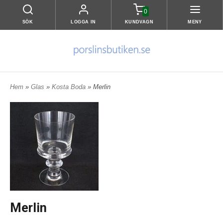
0
SÖK
LOGGA IN
KUNDVAGN
MENY
Hem
»
Glas
»
Kosta Boda
» Merlin
Merlin