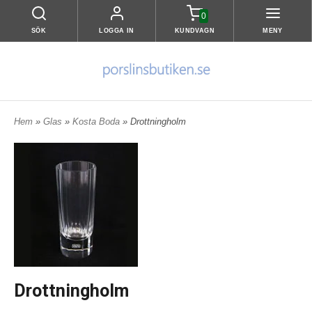
0
SÖK
LOGGA IN
KUNDVAGN
MENY
Hem
»
Glas
»
Kosta Boda
» Drottningholm
Drottningholm