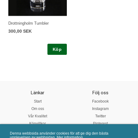
Drottningholm Tumbler
300,00 SEK
Köp
Länkar
Följ oss
Start
Facebook
Om oss
Instagram
Vår Kvalitet
Twitter
Köpvillkor
Pinterest
Denna webbsida använder cookies för att ge dig den bästa
upplevelsen av webbsidan.
Mer information