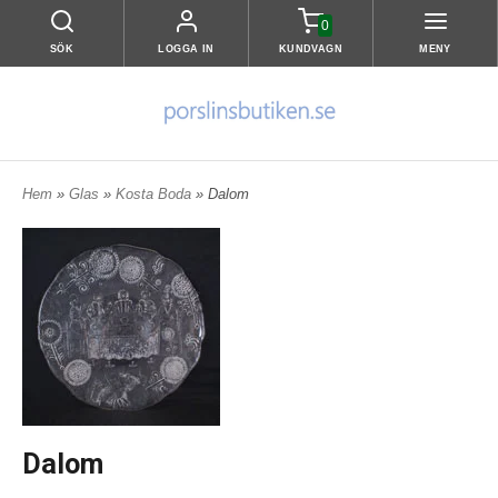
0
SÖK
LOGGA IN
KUNDVAGN
MENY
Hem
»
Glas
»
Kosta Boda
» Dalom
Dalom