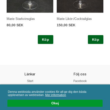
Marie Starkvinsglas
Marie Likör-/Cocktailglas
80,00 SEK
150,00 SEK
Köp
Köp
Länkar
Följ oss
Start
Facebook
Om oss
Instagram
Denna webbsida använder cookies för att ge dig den bästa
Vår Kvalitet
Twitter
upplevelsen av webbsidan.
Mer information
Köpvillkor
Pinterest
Okej