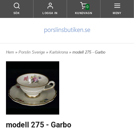
0
SÖK
LOGGA IN
KUNDVAGN
MENY
Hem
»
Porslin Sverige
»
Karlskrona
» modell 275 - Garbo
modell 275 - Garbo