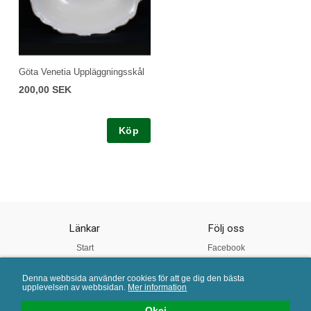
Göta Venetia Uppläggningsskål
200,00 SEK
Köp
Länkar
Följ oss
Start
Facebook
Om oss
Instagram
Denna webbsida använder cookies för att ge dig den bästa
Vår Kvalitet
Twitter
upplevelsen av webbsidan.
Mer information
Köpvillkor
Pinterest
Okej