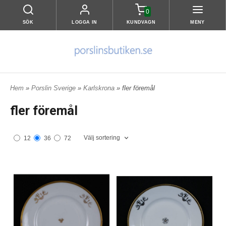
0
SÖK
LOGGA IN
KUNDVAGN
MENY
Hem
»
Porslin Sverige
»
Karlskrona
» fler föremål
fler föremål
Välj sortering
12
36
72