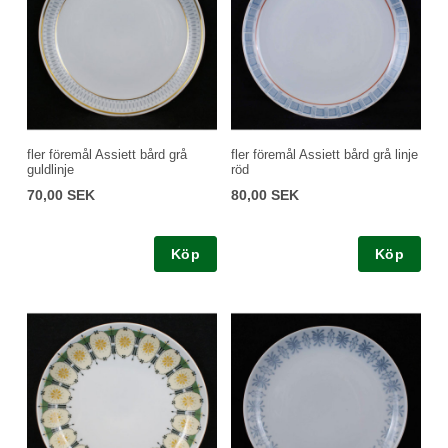
fler föremål Assiett bård grå
fler föremål Assiett bård grå linje
guldlinje
röd
70,00 SEK
80,00 SEK
Köp
Köp