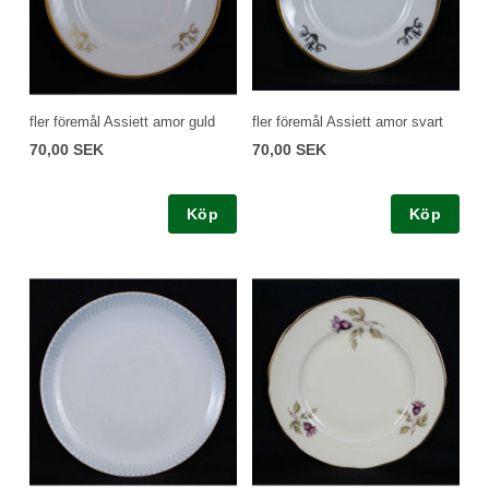
fler föremål Assiett amor guld
fler föremål Assiett amor svart
70,00 SEK
70,00 SEK
Köp
Köp