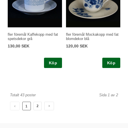
fler föremål Kaffekopp med fat
fler föremål Mockakopp med fat
spetsdekor grå
blomdekor blå
130,00 SEK
120,00 SEK
Köp
Köp
Totalt 43 poster
Sida 1 av 2
2
1