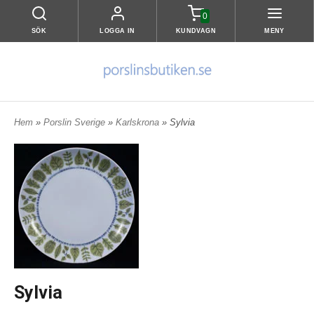
0
SÖK
LOGGA IN
KUNDVAGN
MENY
Hem
»
Porslin Sverige
»
Karlskrona
» Sylvia
Sylvia