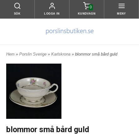
0
SÖK
LOGGA IN
KUNDVAGN
MENY
Hem
»
Porslin Sverige
»
Karlskrona
» blommor små bård guld
blommor små bård guld