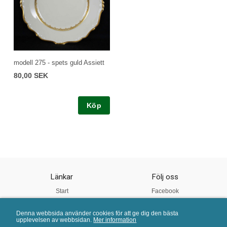
modell 275 - spets guld Assiett
80,00 SEK
Köp
Länkar
Följ oss
Start
Facebook
Om oss
Instagram
Denna webbsida använder cookies för att ge dig den bästa
Vår Kvalitet
Twitter
upplevelsen av webbsidan.
Mer information