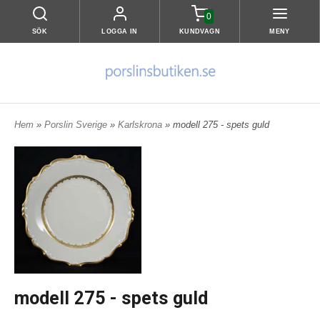
0
SÖK
LOGGA IN
KUNDVAGN
MENY
Hem
»
Porslin Sverige
»
Karlskrona
» modell 275 - spets guld
modell 275 - spets guld