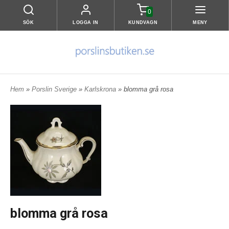
0
SÖK
LOGGA IN
KUNDVAGN
MENY
Hem
»
Porslin Sverige
»
Karlskrona
» blomma grå rosa
blomma grå rosa