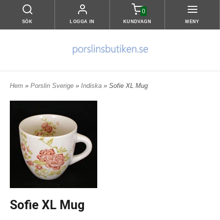
0
SÖK
LOGGA IN
KUNDVAGN
MENY
Hem
»
Porslin Sverige
»
Indiska
» Sofie XL Mug
Sofie XL Mug