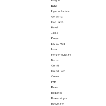
Dragon
Ester
fåglar och växter
Geranima
Goa Patch
Haveli
Jaipur
Kanya
Lilly XL Mug
Lova
mönster guldkant
Naima
Orchid
Orchid Bowl
Ornate
Petit
Retro
Romance
Romanslingra
Rosemarje