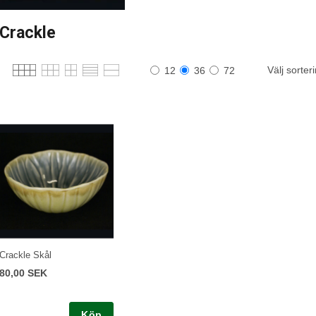
Crackle
Välj sorter
12
36
72
Crackle Skål
80,00 SEK
Köp