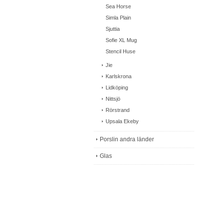
Sea Horse
Simla Plain
Sjuttia
Sofie XL Mug
Stencil Huse
Jie
Karlskrona
Lidköping
Nittsjö
Rörstrand
Upsala Ekeby
Porslin andra länder
Glas