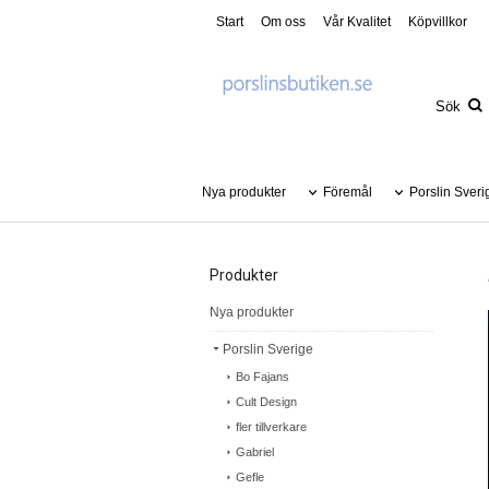
Start
Om oss
Vår Kvalitet
Köpvillkor
Nya produkter
Föremål
Porslin Sveri
Produkter
Nya produkter
Porslin Sverige
Bo Fajans
Cult Design
fler tillverkare
Gabriel
Gefle