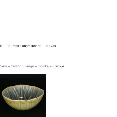
ge
Porslin andra länder
Glas
Hem
»
Porslin Sverige
»
Indiska
» Crackle