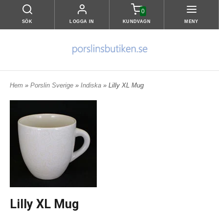
0
SÖK
LOGGA IN
KUNDVAGN
MENY
Hem
»
Porslin Sverige
»
Indiska
» Lilly XL Mug
Lilly XL Mug