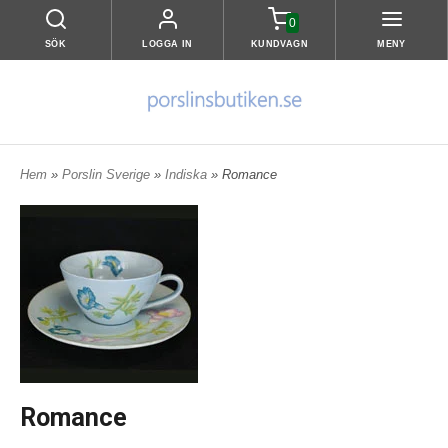
0
SÖK
LOGGA IN
KUNDVAGN
MENY
Hem
»
Porslin Sverige
»
Indiska
» Romance
Romance