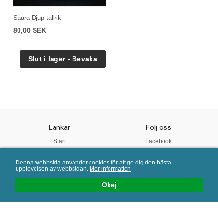
Saara Djup tallrik
80,00 SEK
Länkar
Följ oss
Start
Facebook
Om oss
Instagram
Denna webbsida använder cookies för att ge dig den bästa
Vår Kvalitet
Twitter
upplevelsen av webbsidan.
Mer information
Köpvillkor
Pinterest
Okej
Mail:
info@porslinsbutiken.se
| Tel: 0730 - 45 40 04 | E-handelslösning från
eValent Group