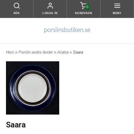
0
SÖK
LOGGA IN
KUNDVAGN
MENY
Hem
»
Porslin andra länder
»
Arabia
» Saara
Saara