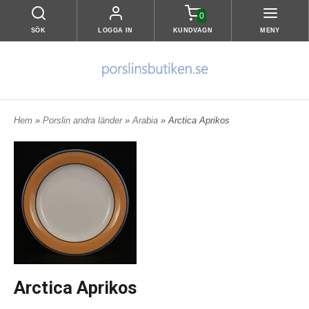
0
SÖK
LOGGA IN
KUNDVAGN
MENY
Hem
»
Porslin andra länder
»
Arabia
» Arctica Aprikos
Arctica Aprikos