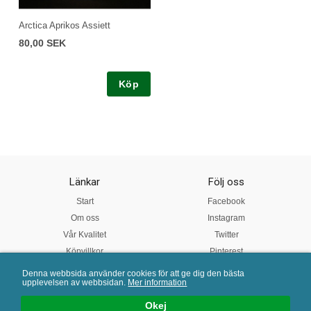
Arctica Aprikos Assiett
80,00 SEK
Köp
Länkar
Följ oss
Start
Facebook
Om oss
Instagram
Vår Kvalitet
Twitter
Köpvillkor
Pinterest
Denna webbsida använder cookies för att ge dig den bästa
upplevelsen av webbsidan.
Mer information
Mail:
info@porslinsbutiken.se
| Tel: 0730 - 45 40 04 | E-handelslösning från
eValent Group
Okej