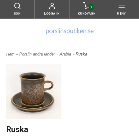
0
SÖK
LOGGA IN
KUNDVAGN
MENY
Hem
»
Porslin andra länder
»
Arabia
» Ruska
Ruska