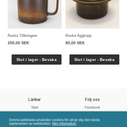
Ruska Tillbringare
Ruska Äggkopp
250,00 SEK
80,00 SEK
Länkar
Följ oss
Start
Facebook
Om oss
Instagram
Denna webbsida använder cookies för att ge dig den bästa
Vår Kvalitet
Twitter
upplevelsen av webbsidan.
Mer information