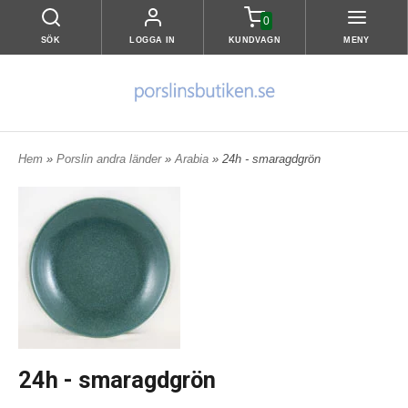
0
SÖK
LOGGA IN
KUNDVAGN
MENY
Hem
»
Porslin andra länder
»
Arabia
» 24h - smaragdgrön
24h - smaragdgrön