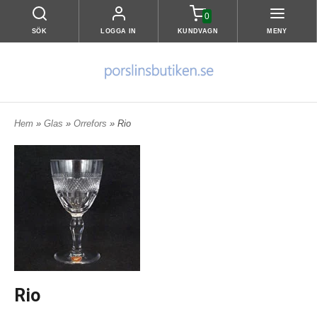
0
SÖK
LOGGA IN
KUNDVAGN
MENY
Hem
»
Glas
»
Orrefors
» Rio
Rio