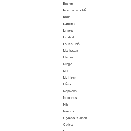
Illusion
Intermezzo - blå
Karin
Karolina
Linnea
Ljusboll
Louise - blå
Manhattan
Martini
Mingle
Mora
My Heart
Måtta
Napoleon
Neptunus
Nils
Nimbus
Olympiska elden
Optica