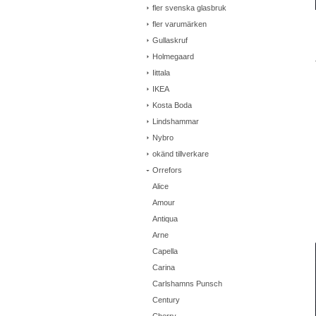
fler svenska glasbruk
fler varumärken
Gullaskruf
Holmegaard
Iittala
IKEA
Kosta Boda
Lindshammar
Nybro
okänd tillverkare
Orrefors
Alice
Amour
Antiqua
Arne
Capella
Carina
Carlshamns Punsch
Century