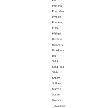
Pils
Pomona
Pond Vass
Prelude
Princess
Pulse
Påfågel
Rainbow
Rasberry
Residence
Rio
Salut
Salut - gul
Silvia
Sofiero
Solliden
Starfish
Susan
Svampen
Tulpanglas