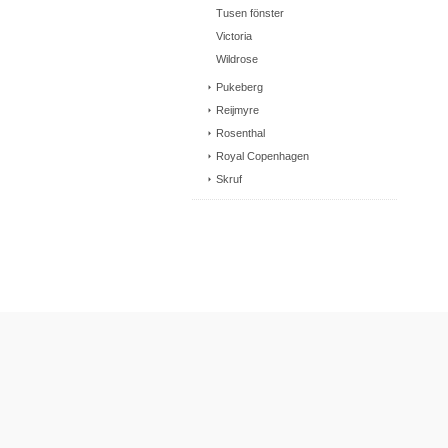
Tusen fönster
Victoria
Wildrose
Pukeberg
Reijmyre
Rosenthal
Royal Copenhagen
Skruf