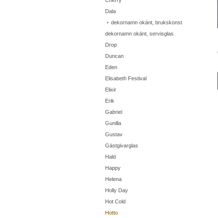
Cherry
Dala
dekornamn okänt, brukskonst
dekornamn okänt, servisglas
Drop
Duncan
Eden
Elisabeth Festival
Elixir
Erik
Gabriel
Gunilla
Gustav
Gästgivarglas
Hald
Happy
Helena
Holly Day
Hot Cold
Hotto