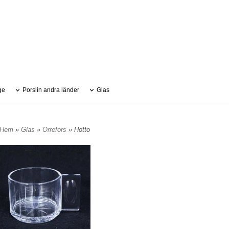
ge
Porslin andra länder
Glas
Hem
»
Glas
»
Orrefors
» Hotto