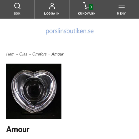
0
SÖK
LOGGA IN
KUNDVAGN
MENY
Hem
»
Glas
»
Orrefors
» Amour
Amour