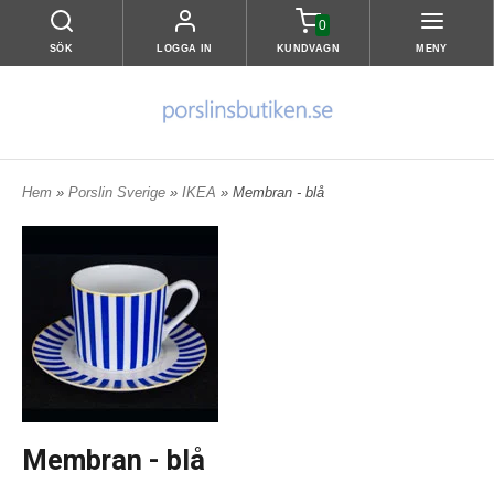
0
SÖK
LOGGA IN
KUNDVAGN
MENY
Hem
»
Porslin Sverige
»
IKEA
» Membran - blå
Membran - blå