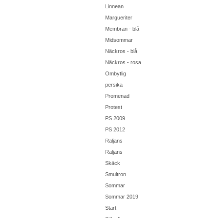
Linnean
Margueriter
Membran - blå
Midsommar
Näckros - blå
Näckros - rosa
Ombytlig
persika
Promenad
Protest
PS 2009
PS 2012
Raljans
Raljans
Skäck
Smultron
Sommar
Sommar 2019
Start