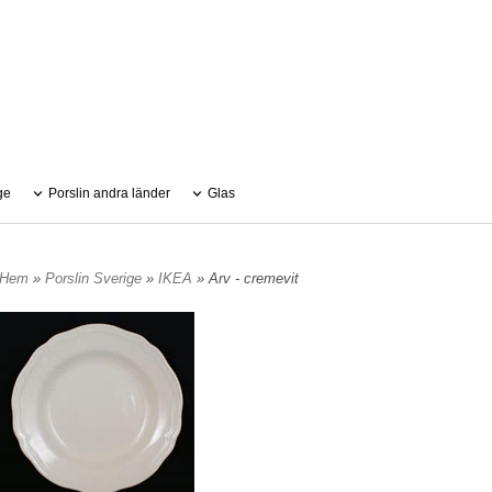
ge
Porslin andra länder
Glas
Hem
»
Porslin Sverige
»
IKEA
» Arv - cremevit