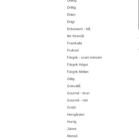
Dialog
Driftig
Ehlen
Enigt
Entusiasm - blå
fler föremål
Framkalla
Frukost
Färgrik - svart mönster
Färgrik Högst
Färgrik Mellan
Giltig
Gokvällå
Gourmé - brun
Gourmé - röd
Grötö
Herrgården
Hurrig
Jämnt
Klenod