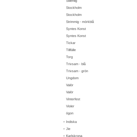
Stilenlig
Stockholm
Stockholm
Strimmig - mörkblå
Syntes Konst
Syntes Konst
Tickar
Tillfälle
Torg
Trivsam - blå
Trivsam - grön
Ungdom
Valör
Valör
Vinterfest
Violer
ögon
Indiska
Jie
Karlskrona