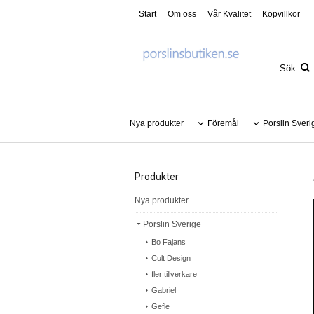
Start
Om oss
Vår Kvalitet
Köpvillkor
Nya produkter
Föremål
Porslin Sveri
Produkter
Nya produkter
Porslin Sverige
Bo Fajans
Cult Design
fler tillverkare
Gabriel
Gefle