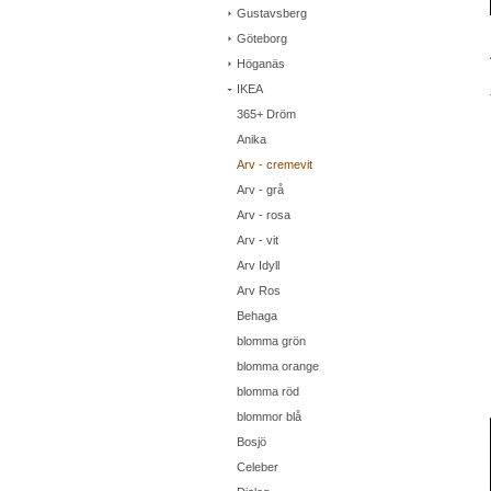
Gustavsberg
Göteborg
Höganäs
IKEA
365+ Dröm
Anika
Arv - cremevit
Arv - grå
Arv - rosa
Arv - vit
Arv Idyll
Arv Ros
Behaga
blomma grön
blomma orange
blomma röd
blommor blå
Bosjö
Celeber