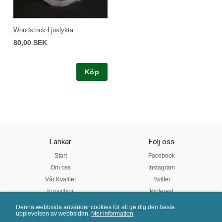
Woodstock Ljuslykta
80,00 SEK
Köp
Länkar
Följ oss
Start
Facebook
Om oss
Instagram
Vår Kvalitet
Twitter
Köpvillkor
Pinterest
Denna webbsida använder cookies för att ge dig den bästa
upplevelsen av webbsidan.
Mer information
Mail:
info@porslinsbutiken.se
| Tel: 0730 - 45 40 04 | E-handelslösning från