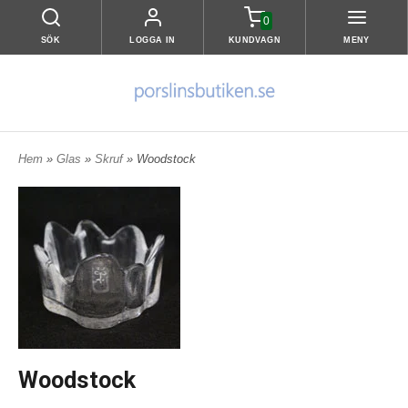
0
SÖK
LOGGA IN
KUNDVAGN
MENY
Hem
»
Glas
»
Skruf
» Woodstock
Woodstock