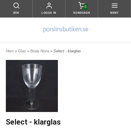
0
SÖK
LOGGA IN
KUNDVAGN
MENY
Hem
»
Glas
»
Boda Nova
» Select - klarglas
Select - klarglas