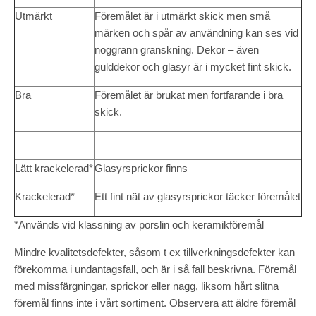
Utmärkt
Föremålet är i utmärkt skick men små
märken och spår av användning kan ses vid
noggrann granskning. Dekor – även
gulddekor och glasyr är i mycket fint skick.
Bra
Föremålet är brukat men fortfarande i bra
skick.
Lätt krackelerad*
Glasyrsprickor finns
Krackelerad*
Ett fint nät av glasyrsprickor täcker föremålet
*Används vid klassning av porslin och keramikföremål
Mindre kvalitetsdefekter, såsom t ex tillverkningsdefekter kan
förekomma i undantagsfall, och är i så fall beskrivna. Föremål
med missfärgningar, sprickor eller nagg, liksom hårt slitna
föremål finns inte i vårt sortiment. Observera att äldre föremål