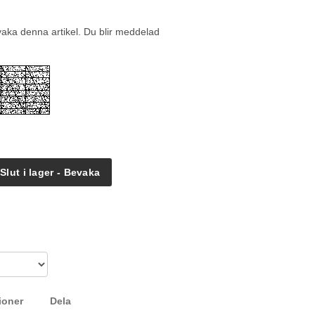
vaka denna artikel. Du blir meddelad
Slut i lager - Bevaka
ioner
Dela