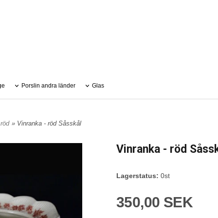
ge
Porslin andra länder
Glas
 röd
» Vinranka - röd Såsskål
Vinranka - röd Såss
Lagerstatus:
0st
350,00 SEK