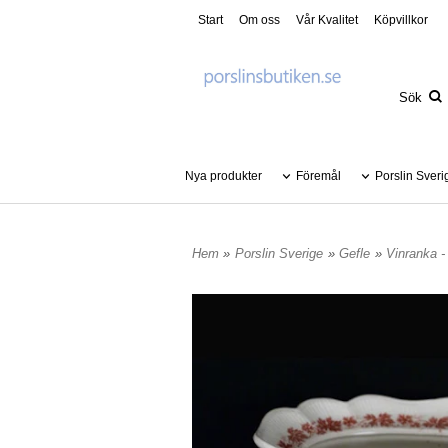
Start
Om oss
Vår Kvalitet
Köpvillkor
Nya produkter
Föremål
Porslin Sveri
Hem
»
Porslin Sverige
»
Gefle
»
Vinranka -