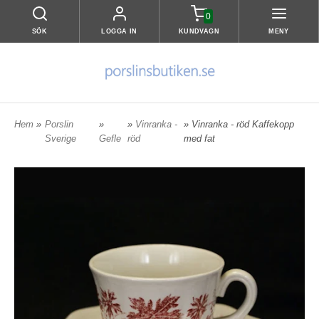
0
SÖK
LOGGA IN
KUNDVAGN
MENY
Hem
»
Porslin
»
»
Vinranka -
» Vinranka - röd Kaffekopp
Sverige
Gefle
röd
med fat