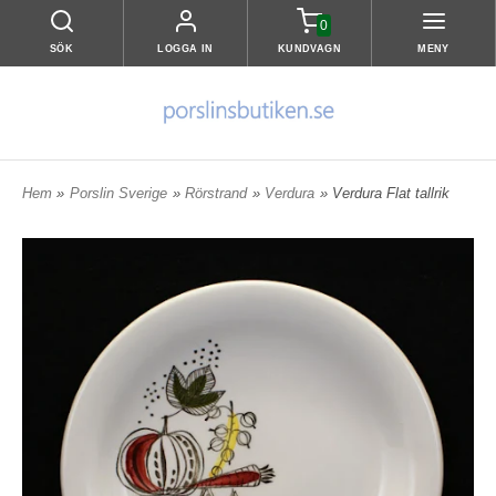
0
SÖK
LOGGA IN
KUNDVAGN
MENY
Hem
»
Porslin Sverige
»
Rörstrand
»
Verdura
» Verdura Flat tallrik