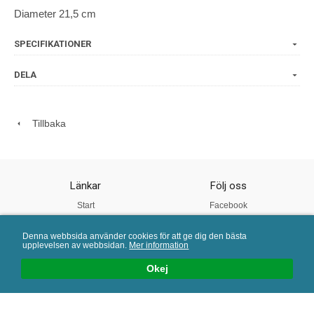
Diameter 21,5 cm
SPECIFIKATIONER
DELA
Tillbaka
Länkar
Följ oss
Start
Facebook
Om oss
Instagram
Denna webbsida använder cookies för att ge dig den bästa
Vår Kvalitet
Twitter
upplevelsen av webbsidan.
Mer information
Köpvillkor
Pinterest
Okej
Mail:
info@porslinsbutiken.se
| Tel: 0730 - 45 40 04 | E-handelslösning från
eValent Group