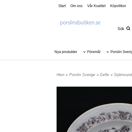
Start
Om oss
Vår Kvalitet
Köpvillkor
Nya produkter
Föremål
Porslin Sveri
Hem
»
Porslin Sverige
»
Gefle
»
Stjärnsund