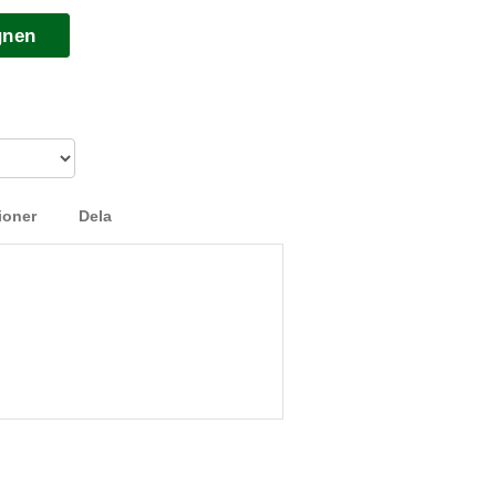
gnen
ioner
Dela