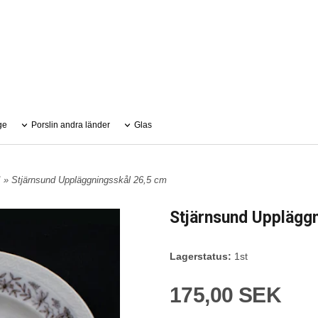
ge
Porslin andra länder
Glas
» Stjärnsund Uppläggningsskål 26,5 cm
Stjärnsund Upplägg
Lagerstatus:
1st
175,00 SEK