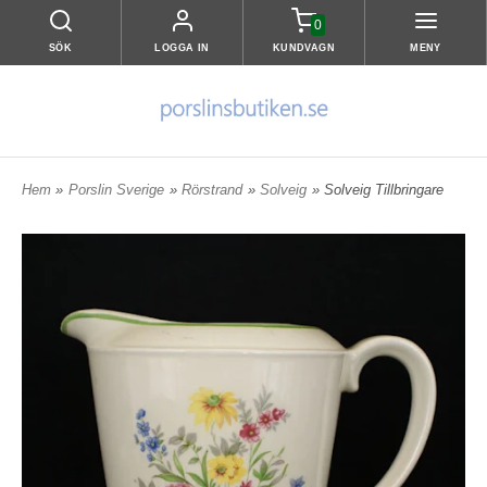
0
SÖK
LOGGA IN
KUNDVAGN
MENY
Hem
»
Porslin Sverige
»
Rörstrand
»
Solveig
» Solveig Tillbringare