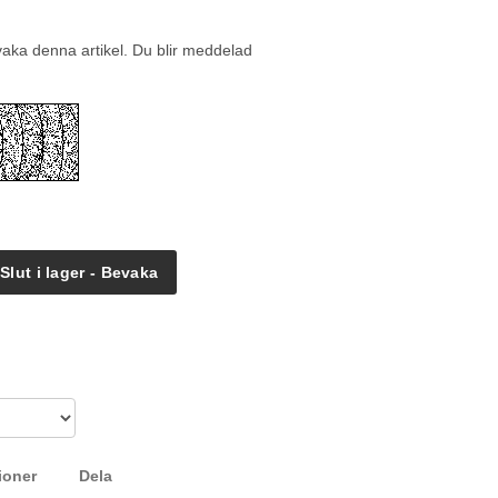
vaka denna artikel. Du blir meddelad
Slut i lager - Bevaka
ioner
Dela