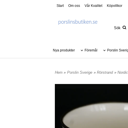
Start
Om oss
Vår Kvalitet
Köpvillkor
Nya produkter
Föremål
Porslin Sveri
Hem
»
Porslin Sverige
»
Rörstrand
»
Nordi