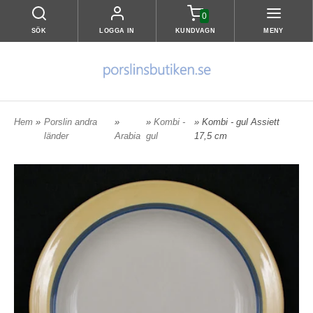
0
SÖK
LOGGA IN
KUNDVAGN
MENY
Hem
»
Porslin andra
»
»
Kombi -
» Kombi - gul Assiett
länder
Arabia
gul
17,5 cm