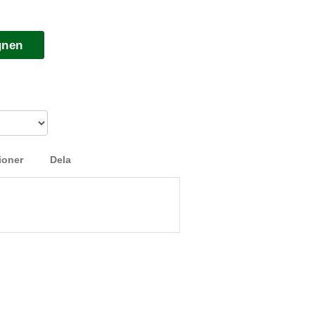
gnen
ioner
Dela