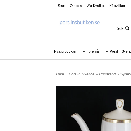
Start
Om oss
Vår Kvalitet
Köpvillkor
Nya produkter
Föremål
Porslin Sveri
Hem
»
Porslin Sverige
»
Rörstrand
»
Symbo