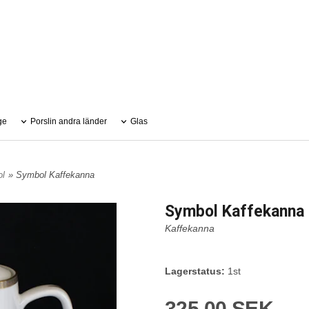
ge
Porslin andra länder
Glas
l
» Symbol Kaffekanna
Symbol Kaffekanna
Kaffekanna
Lagerstatus:
1st
325,00 SEK