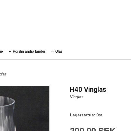
ge
Porslin andra länder
Glas
glas
H40 Vinglas
Vinglas
Lagerstatus:
0st
200,00 SEK