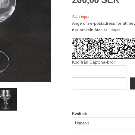
Slut i lager
Ange din e-postadress för att be
när artikeln åter är i lager.
Kod från Captcha-bild:
Kvalitet: