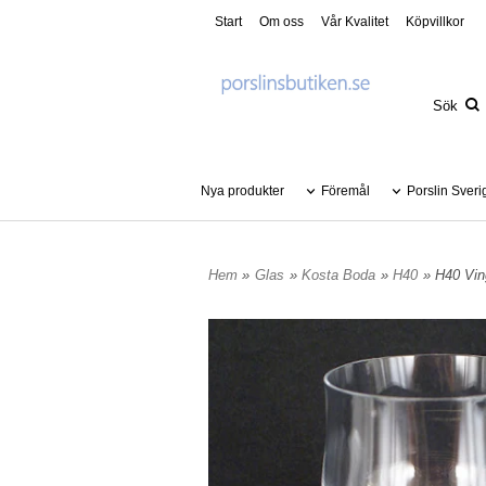
Start
Om oss
Vår Kvalitet
Köpvillkor
Nya produkter
Föremål
Porslin Sveri
Hem
»
Glas
»
Kosta Boda
»
H40
» H40 Vin