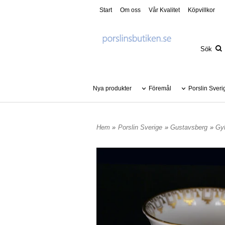
Start
Om oss
Vår Kvalitet
Köpvillkor
Nya produkter
Föremål
Porslin Sveri
Hem
»
Porslin Sverige
»
Gustavsberg
»
Gyl