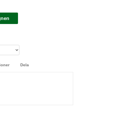
gnen
ioner
Dela