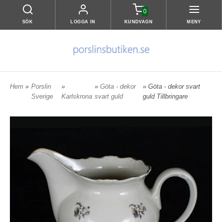
0
SÖK
LOGGA IN
KUNDVAGN
MENY
Hem
»
Porslin
»
»
Göta - dekor
» Göta - dekor svart
Sverige
Karlskrona
svart guld
guld Tillbringare