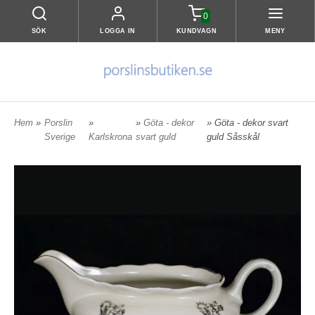
0
SÖK
LOGGA IN
KUNDVAGN
MENY
Hem
»
Porslin
»
»
Göta - dekor
» Göta - dekor svart
Sverige
Karlskrona
svart guld
guld Såsskål