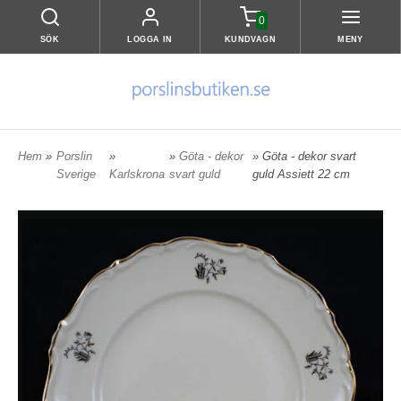
0
SÖK
LOGGA IN
KUNDVAGN
MENY
Hem
»
Porslin
»
»
Göta - dekor
» Göta - dekor svart
Sverige
Karlskrona
svart guld
guld Assiett 22 cm