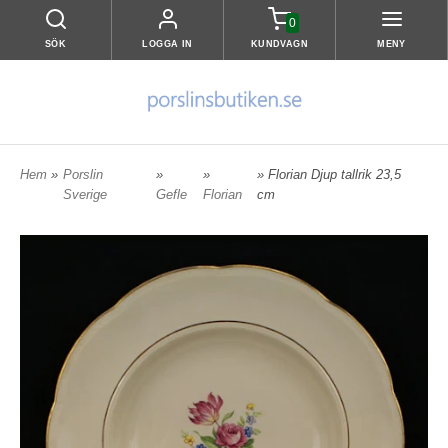
0
SÖK
LOGGA IN
KUNDVAGN
MENY
Hem
»
Porslin
»
»
» Florian Djup tallrik 23,5
Sverige
Gefle
Florian
cm