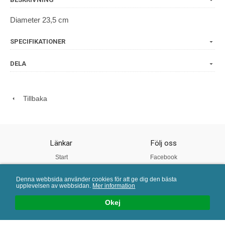
Diameter 23,5 cm
SPECIFIKATIONER
DELA
Tillbaka
Länkar
Följ oss
Start
Facebook
Om oss
Instagram
Denna webbsida använder cookies för att ge dig den bästa
Vår Kvalitet
Twitter
upplevelsen av webbsidan.
Mer information
Köpvillkor
Pinterest
Okej
Mail:
info@porslinsbutiken.se
| Tel: 0730 - 45 40 04 | E-handelslösning från