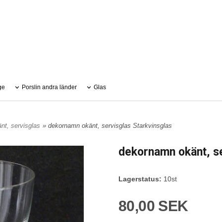
ge
Porslin andra länder
Glas
nt, servisglas
» dekornamn okänt, servisglas Starkvinsglas
dekornamn okänt, se
Lagerstatus:
10st
80,00 SEK