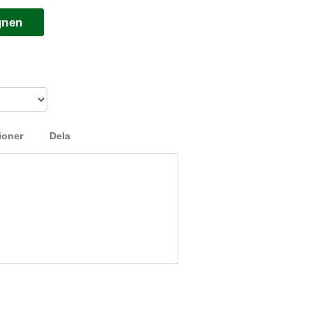
gnen
ioner
Dela
en utan dekor