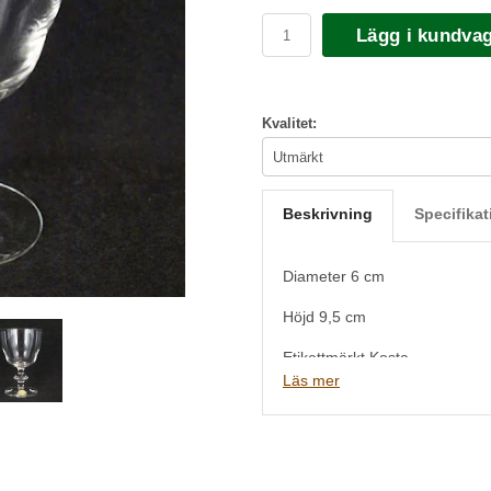
Lägg i kundva
Kvalitet:
Beskrivning
Specifikat
Diameter 6 cm
Höjd 9,5 cm
Etikettmärkt Kosta
Läs mer
samma form som Kost Elon m