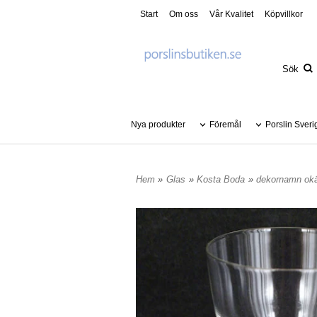
Start
Om oss
Vår Kvalitet
Köpvillkor
Nya produkter
Föremål
Porslin Sveri
Hem
»
Glas
»
Kosta Boda
»
dekornamn okä