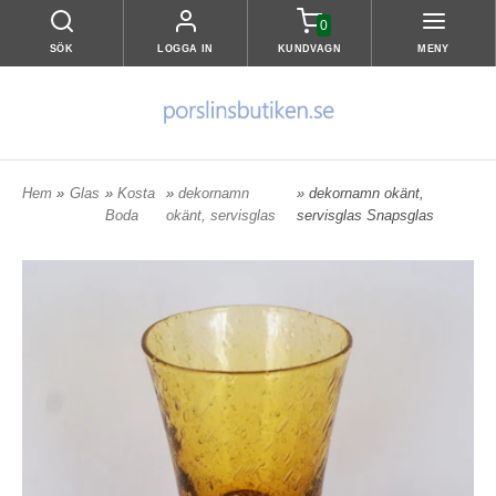
0
SÖK
LOGGA IN
KUNDVAGN
MENY
Hem
»
Glas
»
Kosta
»
dekornamn
» dekornamn okänt,
Boda
okänt, servisglas
servisglas Snapsglas