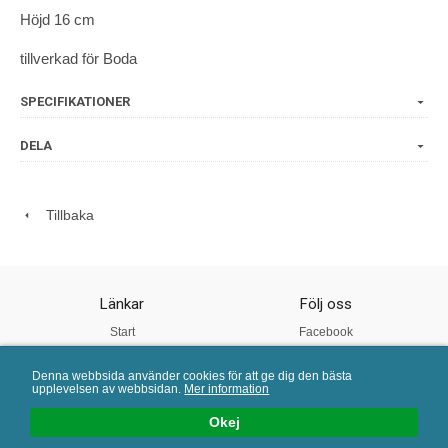
Höjd 16 cm
tillverkad för Boda
SPECIFIKATIONER
DELA
Tillbaka
Länkar
Följ oss
Start
Facebook
Om oss
Instagram
Denna webbsida använder cookies för att ge dig den bästa
Vår Kvalitet
Twitter
upplevelsen av webbsidan.
Mer information
Köpvillkor
Pinterest
Okej