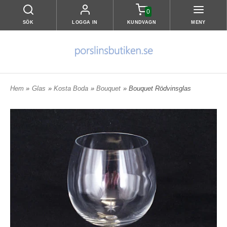
0
SÖK
LOGGA IN
KUNDVAGN
MENY
Hem
»
Glas
»
Kosta Boda
»
Bouquet
» Bouquet Rödvinsglas