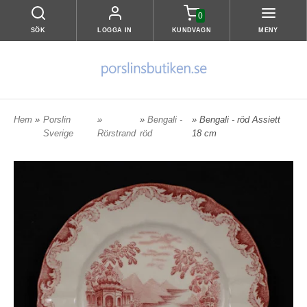
0
SÖK
LOGGA IN
KUNDVAGN
MENY
Hem
»
Porslin
»
»
Bengali -
» Bengali - röd Assiett
Sverige
Rörstrand
röd
18 cm