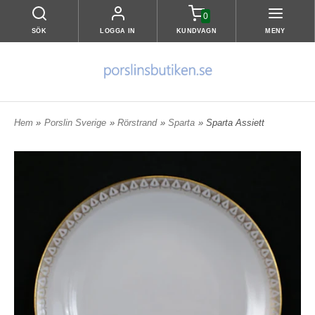
0
SÖK
LOGGA IN
KUNDVAGN
MENY
Hem
»
Porslin Sverige
»
Rörstrand
»
Sparta
» Sparta Assiett